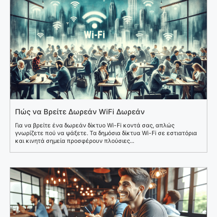
Πώς να Βρείτε Δωρεάν WiFi Δωρεάν
Για να βρείτε ένα δωρεάν δίκτυο Wi-Fi κοντά σας, απλώς
γνωρίζετε πού να ψάξετε. Τα δημόσια δίκτυα Wi-Fi σε εστιατόρια
και κινητά σημεία προσφέρουν πλούσιες...