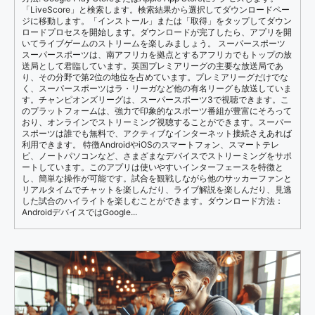
「LiveScore」と検索します。検索結果から選択してダウンロードペー
ジに移動します。「インストール」または「取得」をタップしてダウン
ロードプロセスを開始します。ダウンロードが完了したら、アプリを開
いてライブゲームのストリームを楽しみましょう。 スーパースポーツ
スーパースポーツは、南アフリカを拠点とするアフリカでもトップの放
送局として君臨しています。英国プレミアリーグの主要な放送局であ
り、その分野で第2位の地位を占めています。プレミアリーグだけでな
く、スーパースポーツはラ・リーガなど他の有名リーグも放送していま
す。チャンピオンズリーグは、スーパースポーツ3で視聴できます。こ
のプラットフォームは、強力で印象的なスポーツ番組が豊富にそろって
おり、オンラインでストリーミング視聴することができます。スーパー
スポーツは誰でも無料で、アクティブなインターネット接続さえあれば
利用できます。 特徴AndroidやiOSのスマートフォン、スマートテレ
ビ、ノートパソコンなど、さまざまなデバイスでストリーミングをサポ
ートしています。このアプリは使いやすいインターフェースを特徴と
し、簡単な操作が可能です。試合を観戦しながら他のサッカーファンと
リアルタイムでチャットを楽しんだり、ライブ解説を楽しんだり、見逃
した試合のハイライトを楽しむことができます。ダウンロード方法：
AndroidデバイスではGoogle...