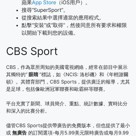
蘋果
App Store
（iOS用戶）。
搜尋“SuperSport”。
從搜索結果中選擇適當的應用程式。
點擊“安裝”或“取得”，然後同意所有要求和權限
以開始下載到您的設備。
CBS Sport
CBS，作為眾所周知的美國電視網絡，經常在節目中展示
其獨特的“
眼睛
”標誌，如《NCIS: 洛杉磯》和《年輕謝爾
頓》。其體育部門，CBS Sports，提供廣泛的報導，尤其
是足球，包括像歐洲冠軍聯賽和歐霸杯等聯賽。
平台充實了新聞、球員簡介、重點、統計數據、實時比分
和深入的比賽分析。
儘管CBS Sports提供帶廣告的免費版本，但也提供了最小
或
無廣告
的訂閱選項-每月5.99美元限時廣告或每月9.99