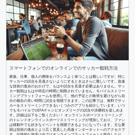
スマートフォンでのオンラインでのサッカー観戦方法
家族、仕事、個人の興味をバランスよく保つことは難しいですが、特に
サッカーの試合を見逃さないようにするときはさらに難しいです。急速
な技術の進歩のおかげで、もはや試合を見逃す必要はありません。サッ
カー観戦はもはや特定の時間に制限されていません。モバイルストリー
ミングプラットフォームを使用して、他の予定との衝突を避けながら自
分の都合の良い時間に試合を視聴できます。この記事では、無料でサッ
カーをストリーミングできるいくつかのアプリを紹介しています。いつ
でもモバイルでUEFAチャンピオンズリーグの試合や決勝戦を楽しめま
す。詳細は以下をご覧ください！ オンラインスポーツストリーミング
のトレンドオンラインスポーツストリーミングが増加しており、ファン
は移動中でも好きなイベントを視聴できるようになっています。主な要
因は技術の進歩とより広く普及した高速インターネットへのアクセスで
す。伝統的な放送は今ではオンラインプラットフォームと統合したり、