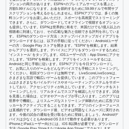
プションの両方があります。ESPN+のプレミアムサービスを選ぶと、
月額5.99ドルになります。お金を節約するために59.99ドルで年間サブ
スクリプションを考えるかもしれません。ESPNアプリでは、多くの無
料コンテンツをお楽しみいただけ、スポーツを高画質でストリーミング
できます。さらに、ダウンロードしてオフラインで視聴するオプション
も提供しています。ESPNは世界的に有名で、米国だけでも1億人以上の
視聴者に到達しており、その広範な魅力と信頼できる評判を示していま
す。 ESPNのダウンロード方法：ステップバイステップガイドアプリを
ダウンロードするには、以下の手順に従ってください：Androidユーザ
ーの方：Google Play ストアを開きます。"ESPN"を検索します。結果
からアプリを選択します。デバイスにアプリをダウンロードするために
'インストール' をタップします。iOSユーザーの方：App Storeにアクセ
スします。"ESPN"を検索します。アプリをインストールするには、
Androidと同じ手順に従います。ESPNアプリを今日ダウンロードし
て、お気に入りのゲームをどんなデバイスでも手軽にストリーミングし
てください。初回ダウンロードは無料です。 LiveScoreLiveScoreは、
さまざまな言語で幅広いゲームを提供しています。このプラットフォー
ムはさまざまなモバイルデバイスやオペレーティングシステムをサポー
トしており、アクセシビリティが向上しています。ライブマッチをスト
リーミングしたり、リアルタイムでスコアを確認したりできます。試合
を見逃した場合は、ビデオやアーカイブが手に入ります。このアプリは
世界中で機能し、よりスムーズなストリーミング体験のために広告ブロ
ッカーをアクティブにすることもできます。アプリのインターフェース
は直感的です。ダウンロード後、ビデオは問題なくスムーズに実行され
ます。今後の試合の通知を受け取るために登録しましょう。Androidデ
バイスは少なくともAndroid OS 2.0.1で動作する必要があります。
iPhoneとiPadユーザー向けには、iOS 8以降が必要です。ダウンロード
方法: Google Play StoreまたはApple App Storeにアクセスします。