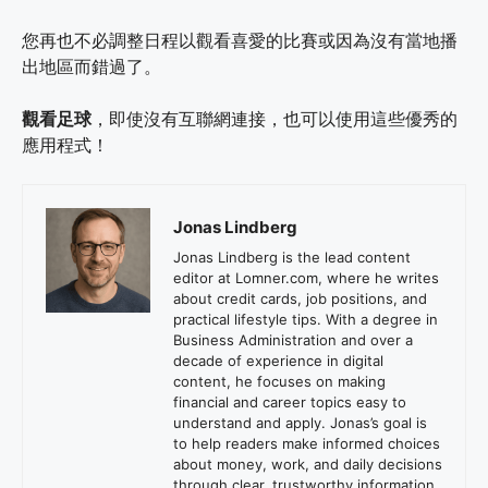
您再也不必調整日程以觀看喜愛的比賽或因為沒有當地播
出地區而錯過了。
觀看足球
，即使沒有互聯網連接，也可以使用這些優秀的
應用程式！
Jonas Lindberg
Jonas Lindberg is the lead content
editor at Lomner.com, where he writes
about credit cards, job positions, and
practical lifestyle tips. With a degree in
Business Administration and over a
decade of experience in digital
content, he focuses on making
financial and career topics easy to
understand and apply. Jonas’s goal is
to help readers make informed choices
about money, work, and daily decisions
through clear, trustworthy information.