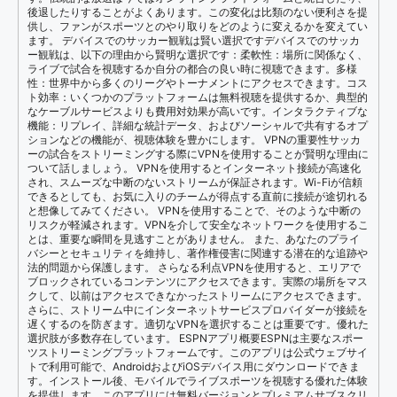
後退したりすることがよくあります。この変化は比類のない便利さを提
供し、ファンがスポーツとのやり取りをどのように変えるかを変えてい
ます。 デバイスでのサッカー観戦は賢い選択ですデバイスでのサッカ
ー観戦は、以下の理由から賢明な選択です：柔軟性：場所に関係なく、
ライブで試合を視聴するか自分の都合の良い時に視聴できます。多様
性：世界中から多くのリーグやトーナメントにアクセスできます。コス
ト効率：いくつかのプラットフォームは無料視聴を提供するか、典型的
なケーブルサービスよりも費用対効果が高いです。インタラクティブな
機能：リプレイ、詳細な統計データ、およびソーシャルで共有するオプ
ションなどの機能が、視聴体験を豊かにします。 VPNの重要性サッカ
ーの試合をストリーミングする際にVPNを使用することが賢明な理由に
ついて話しましょう。 VPNを使用するとインターネット接続が高速化
され、スムーズな中断のないストリームが保証されます。Wi-Fiが信頼
できるとしても、お気に入りのチームが得点する直前に接続が途切れる
と想像してみてください。 VPNを使用することで、そのような中断の
リスクが軽減されます。VPNを介して安全なネットワークを使用するこ
とは、重要な瞬間を見逃すことがありません。 また、あなたのプライ
バシーとセキュリティを維持し、著作権侵害に関連する潜在的な追跡や
法的問題から保護します。 さらなる利点VPNを使用すると、エリアで
ブロックされているコンテンツにアクセスできます。実際の場所をマス
クして、以前はアクセスできなかったストリームにアクセスできます。
さらに、ストリーム中にインターネットサービスプロバイダーが接続を
遅くするのを防ぎます。適切なVPNを選択することは重要です。優れた
選択肢が多数存在しています。 ESPNアプリ概要ESPNは主要なスポー
ツストリーミングプラットフォームです。このアプリは公式ウェブサイ
トで利用可能で、AndroidおよびiOSデバイス用にダウンロードできま
す。インストール後、モバイルでライブスポーツを視聴する優れた体験
を提供します。このアプリには無料バージョンとプレミアムサブスクリ