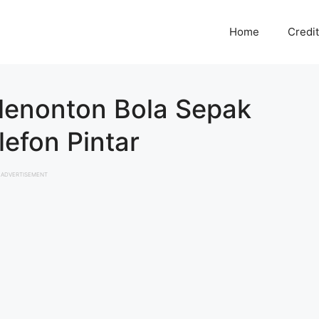
Home
Credi
enonton Bola Sepak
lefon Pintar
ADVERTISEMENT