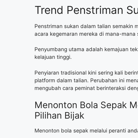
Trend Penstriman Su
Penstriman sukan dalam talian semakin
acara kegemaran mereka di mana-mana 
Penyumbang utama adalah kemajuan tekno
kelajuan tinggi.
Penyiaran tradisional kini sering kali be
platform dalam talian. Perubahan ini me
mengubah cara peminat berinteraksi den
Menonton Bola Sepak Me
Pilihan Bijak
Menonton bola sepak melalui peranti anda