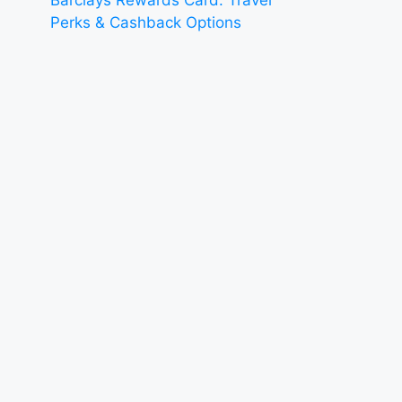
Perks & Cashback Options