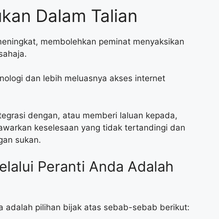
kan Dalam Talian
 meningkat, membolehkan peminat menyaksikan
sahaja.
logi dan lebih meluasnya akses internet
rintegrasi dengan, atau memberi laluan kepada,
nawarkan keselesaan yang tidak tertandingi dan
gan sukan.
lalui Peranti Anda Adalah
 adalah pilihan bijak atas sebab-sebab berikut: