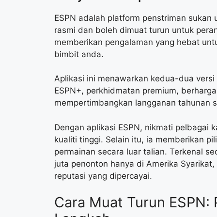
ESPN adalah platform penstriman sukan ut
rasmi dan boleh dimuat turun untuk peran
memberikan pengalaman yang hebat untuk
bimbit anda.
Aplikasi ini menawarkan kedua-dua vers
ESPN+, perkhidmatan premium, berharga
mempertimbangkan langganan tahunan s
Dengan aplikasi ESPN, nikmati pelbagai
kualiti tinggi. Selain itu, ia memberikan
permainan secara luar talian. Terkenal s
juta penonton hanya di Amerika Syarikat
reputasi yang dipercayai.
Cara Muat Turun ESPN: