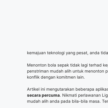
kemajuan teknologi yang pesat, anda tida
Menonton bola sepak tidak lagi terhad k
penstriman mudah alih untuk menonton p
konflik dengan komitmen lain.
Artikel ini mengutarakan beberapa apli
secara percuma
. Nikmati perlawanan Lig
mudah alih anda pada bila-bila masa. T