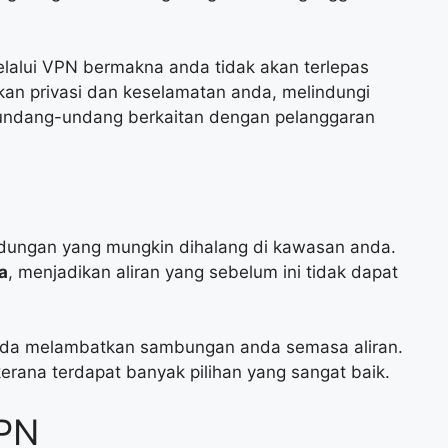
alui VPN bermakna anda tidak akan terlepas
lkan privasi dan keselamatan anda, melindungi
 undang-undang berkaitan dengan pelanggaran
ngan yang mungkin dihalang di kawasan anda.
a
, menjadikan aliran yang sebelum ini tidak dapat
ipada melambatkan sambungan anda semasa aliran.
erana terdapat banyak pilihan yang sangat baik.
SPN