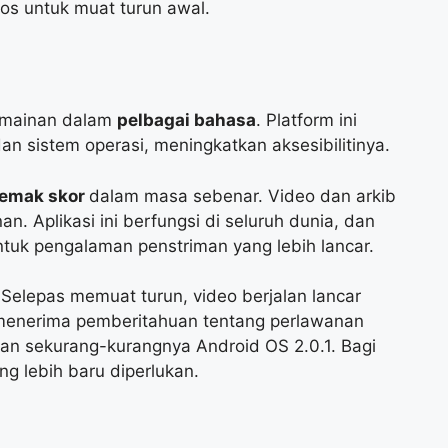
s untuk muat turun awal.
rmainan dalam
pelbagai bahasa
. Platform ini
n sistem operasi, meningkatkan aksesibilitinya.
emak skor
dalam masa sebenar. Video dan arkib
n. Aplikasi ini berfungsi di seluruh dunia, dan
ntuk pengalaman penstriman yang lebih lancar.
 Selepas memuat turun, video berjalan lancar
 menerima pemberitahuan tentang perlawanan
lan sekurang-kurangnya Android OS 2.0.1. Bagi
g lebih baru diperlukan.