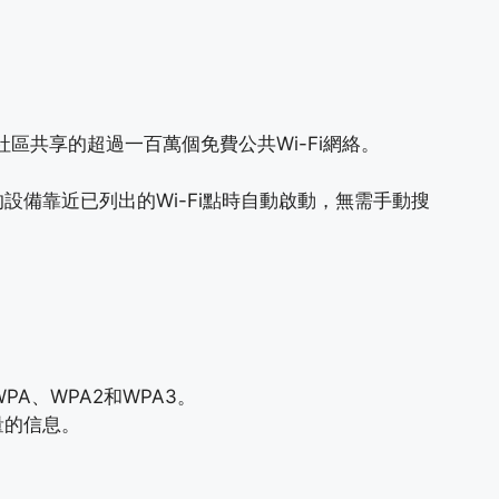
區共享的超過一百萬個免費公共Wi-Fi網絡。
設備靠近已列出的Wi-Fi點時自動啟動，無需手動搜
A、WPA2和WPA3。
量的信息。