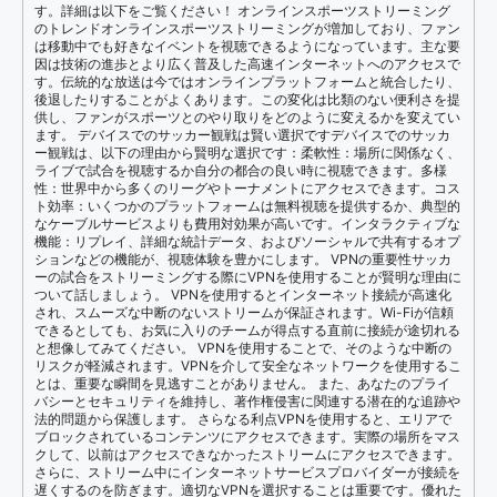
す。詳細は以下をご覧ください！ オンラインスポーツストリーミング
のトレンドオンラインスポーツストリーミングが増加しており、ファン
は移動中でも好きなイベントを視聴できるようになっています。主な要
因は技術の進歩とより広く普及した高速インターネットへのアクセスで
す。伝統的な放送は今ではオンラインプラットフォームと統合したり、
後退したりすることがよくあります。この変化は比類のない便利さを提
供し、ファンがスポーツとのやり取りをどのように変えるかを変えてい
ます。 デバイスでのサッカー観戦は賢い選択ですデバイスでのサッカ
ー観戦は、以下の理由から賢明な選択です：柔軟性：場所に関係なく、
ライブで試合を視聴するか自分の都合の良い時に視聴できます。多様
性：世界中から多くのリーグやトーナメントにアクセスできます。コス
ト効率：いくつかのプラットフォームは無料視聴を提供するか、典型的
なケーブルサービスよりも費用対効果が高いです。インタラクティブな
機能：リプレイ、詳細な統計データ、およびソーシャルで共有するオプ
ションなどの機能が、視聴体験を豊かにします。 VPNの重要性サッカ
ーの試合をストリーミングする際にVPNを使用することが賢明な理由に
ついて話しましょう。 VPNを使用するとインターネット接続が高速化
され、スムーズな中断のないストリームが保証されます。Wi-Fiが信頼
できるとしても、お気に入りのチームが得点する直前に接続が途切れる
と想像してみてください。 VPNを使用することで、そのような中断の
リスクが軽減されます。VPNを介して安全なネットワークを使用するこ
とは、重要な瞬間を見逃すことがありません。 また、あなたのプライ
バシーとセキュリティを維持し、著作権侵害に関連する潜在的な追跡や
法的問題から保護します。 さらなる利点VPNを使用すると、エリアで
ブロックされているコンテンツにアクセスできます。実際の場所をマス
クして、以前はアクセスできなかったストリームにアクセスできます。
さらに、ストリーム中にインターネットサービスプロバイダーが接続を
遅くするのを防ぎます。適切なVPNを選択することは重要です。優れた