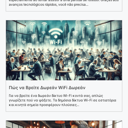
avanços tecnológicos rápidos, você não precisa...
Πώς να Βρείτε Δωρεάν WiFi Δωρεάν
Για να βρείτε ένα δωρεάν δίκτυο Wi-Fi κοντά σας, απλώς
γνωρίζετε πού να ψάξετε. Τα δημόσια δίκτυα Wi-Fi σε εστιατόρια
και κινητά σημεία προσφέρουν πλούσιες...