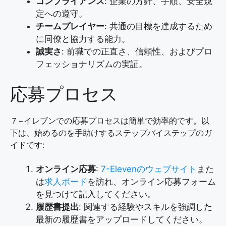
コンプライアンス
: 企業の方針、手順、安全規
定への遵守。
チームプレイヤー
: 共通の目標を達成するため
に同僚と協力する能力。
誠実さ
: 前職での正直さ、信頼性、およびプロ
フェッショナリズムの実証。
応募プロセス
７−イレブンでの応募プロセスは簡単で効率的です。以
下は、始めるのを手助けするステップバイステップのガ
イドです:
オンライン応募
:
7-Elevenのウェブサイト
また
は
求人ボード
を訪れ、オンライン応募フォーム
を見つけて記入してください。
履歴書提出
: 関連する経験やスキルを強調した
最新の履歴書をアップロードしてください。