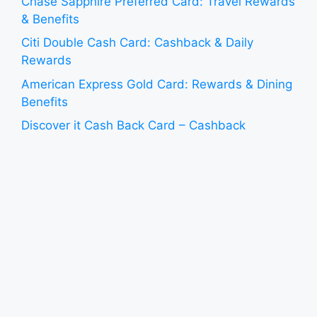
Chase Sapphire Preferred Card: Travel Rewards
& Benefits
Citi Double Cash Card: Cashback & Daily
Rewards
American Express Gold Card: Rewards & Dining
Benefits
Discover it Cash Back Card – Cashback
Categories Explained
Capital One Venture Rewards Card: Miles &
Travel Benefits
HSBC World Elite Mastercard: Travel & Premium
Benefits
Revolut Credit Card: Digital Banking & Rewards
Features
Wise Card: International Spending & Multi-
Currency Features