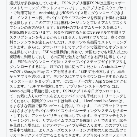
選択肢が多数存在しています。 ESPNアプリ概要ESPNは主要なスポー
ツストリーミングプラットフォームです。このアプリは公式ウェブサイ
トで利用可能で、AndroidおよびiOSデバイス用にダウンロードできま
す。インストール後、モバイルでライブスポーツを視聴する優れた体験
を提供します。このアプリには無料バージョンとプレミアムサブスクリ
プションの両方があります。ESPN+のプレミアムサービスを選ぶと、
月額5.99ドルになります。お金を節約するために59.99ドルで年間サブ
スクリプションを考えるかもしれません。ESPNアプリでは、多くの無
料コンテンツをお楽しみいただけ、スポーツを高画質でストリーミング
できます。さらに、ダウンロードしてオフラインで視聴するオプション
も提供しています。ESPNは世界的に有名で、米国だけでも1億人以上の
視聴者に到達しており、その広範な魅力と信頼できる評判を示していま
す。 ESPNのダウンロード方法：ステップバイステップガイドアプリを
ダウンロードするには、以下の手順に従ってください：Androidユーザ
ーの方：Google Play ストアを開きます。"ESPN"を検索します。結果
からアプリを選択します。デバイスにアプリをダウンロードするために
'インストール' をタップします。iOSユーザーの方：App Storeにアクセ
スします。"ESPN"を検索します。アプリをインストールするには、
Androidと同じ手順に従います。ESPNアプリを今日ダウンロードし
て、お気に入りのゲームをどんなデバイスでも手軽にストリーミングし
てください。初回ダウンロードは無料です。 LiveScoreLiveScoreは、
さまざまな言語で幅広いゲームを提供しています。このプラットフォー
ムはさまざまなモバイルデバイスやオペレーティングシステムをサポー
トしており、アクセシビリティが向上しています。ライブマッチをスト
リーミングしたり、リアルタイムでスコアを確認したりできます。試合
を見逃した場合は、ビデオやアーカイブが手に入ります。このアプリは
世界中で機能し、よりスムーズなストリーミング体験のために広告ブロ
ッカーをアクティブにすることもできます。アプリのインターフェース