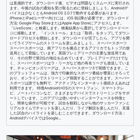
は直感的です。ダウンロード後、ビデオは問題なくスムーズに実行され
ます。今後の試合の通知を受け取るために登録しましょう。Androidデ
バイスは少なくともAndroid OS 2.0.1で動作する必要があります。
iPhoneとiPadユーザー向けには、iOS 8以降が必要です。ダウンロード
方法: Google Play StoreまたはApple App Storeにアクセスします。
「LiveScore」と検索します。検索結果から選択してダウンロードペー
ジに移動します。「インストール」または「取得」をタップしてダウン
ロードプロセスを開始します。ダウンロードが完了したら、アプリを開
いてライブゲームのストリームを楽しみましょう。 スーパースポーツ
スーパースポーツは、南アフリカを拠点とするアフリカでもトップの放
送局として君臨しています。英国プレミアリーグの主要な放送局であ
り、その分野で第2位の地位を占めています。プレミアリーグだけでな
く、スーパースポーツはラ・リーガなど他の有名リーグも放送していま
す。チャンピオンズリーグは、スーパースポーツ3で視聴できます。こ
のプラットフォームは、強力で印象的なスポーツ番組が豊富にそろって
おり、オンラインでストリーミング視聴することができます。スーパー
スポーツは誰でも無料で、アクティブなインターネット接続さえあれば
利用できます。 特徴AndroidやiOSのスマートフォン、スマートテレ
ビ、ノートパソコンなど、さまざまなデバイスでストリーミングをサポ
ートしています。このアプリは使いやすいインターフェースを特徴と
し、簡単な操作が可能です。試合を観戦しながら他のサッカーファンと
リアルタイムでチャットを楽しんだり、ライブ解説を楽しんだり、見逃
した試合のハイライトを楽しむことができます。ダウンロード方法：
AndroidデバイスではGoogle...