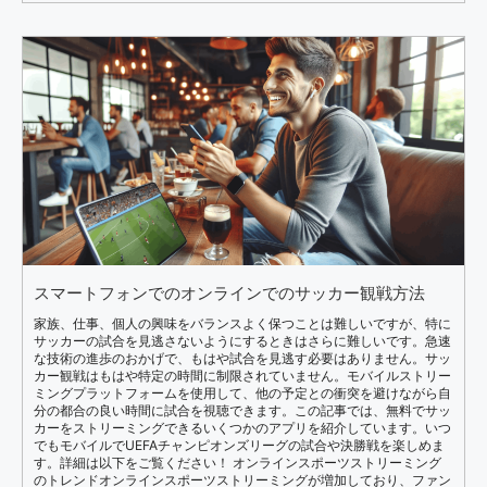
スマートフォンでのオンラインでのサッカー観戦方法
家族、仕事、個人の興味をバランスよく保つことは難しいですが、特に
サッカーの試合を見逃さないようにするときはさらに難しいです。急速
な技術の進歩のおかげで、もはや試合を見逃す必要はありません。サッ
カー観戦はもはや特定の時間に制限されていません。モバイルストリー
ミングプラットフォームを使用して、他の予定との衝突を避けながら自
分の都合の良い時間に試合を視聴できます。この記事では、無料でサッ
カーをストリーミングできるいくつかのアプリを紹介しています。いつ
でもモバイルでUEFAチャンピオンズリーグの試合や決勝戦を楽しめま
す。詳細は以下をご覧ください！ オンラインスポーツストリーミング
のトレンドオンラインスポーツストリーミングが増加しており、ファン