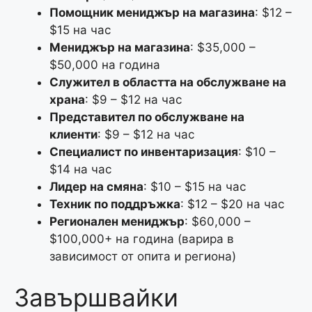
Помощник мениджър на магазина
: $12 –
$15 на час
Мениджър на магазина
: $35,000 –
$50,000 на година
Служител в областта на обслужване на
храна
: $9 – $12 на час
Представител по обслужване на
клиенти
: $9 – $12 на час
Специалист по инвентаризация
: $10 –
$14 на час
Лидер на смяна
: $10 – $15 на час
Техник по поддръжка
: $12 – $20 на час
Регионален мениджър
: $60,000 –
$100,000+ на година (варира в
зависимост от опита и региона)
Завършвайки