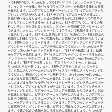
トで利用可能で、AndroidおよびiOSデバイス用にダウンロードできま
す。インストール後、モバイルでライブスポーツを視聴する優れた体験
を提供します。このアプリには無料バージョンとプレミアムサブスクリ
プションの両方があります。ESPN+のプレミアムサービスを選ぶと、
月額5.99ドルになります。お金を節約するために59.99ドルで年間サブ
スクリプションを考えるかもしれません。ESPNアプリでは、多くの無
料コンテンツをお楽しみいただけ、スポーツを高画質でストリーミング
できます。さらに、ダウンロードしてオフラインで視聴するオプション
も提供しています。ESPNは世界的に有名で、米国だけでも1億人以上の
視聴者に到達しており、その広範な魅力と信頼できる評判を示していま
す。 ESPNのダウンロード方法：ステップバイステップガイドアプリを
ダウンロードするには、以下の手順に従ってください：Androidユーザ
ーの方：Google Play ストアを開きます。"ESPN"を検索します。結果
からアプリを選択します。デバイスにアプリをダウンロードするために
'インストール' をタップします。iOSユーザーの方：App Storeにアクセ
スします。"ESPN"を検索します。アプリをインストールするには、
Androidと同じ手順に従います。ESPNアプリを今日ダウンロードし
て、お気に入りのゲームをどんなデバイスでも手軽にストリーミングし
てください。初回ダウンロードは無料です。 LiveScoreLiveScoreは、
さまざまな言語で幅広いゲームを提供しています。このプラットフォー
ムはさまざまなモバイルデバイスやオペレーティングシステムをサポー
トしており、アクセシビリティが向上しています。ライブマッチをスト
リーミングしたり、リアルタイムでスコアを確認したりできます。試合
を見逃した場合は、ビデオやアーカイブが手に入ります。このアプリは
世界中で機能し、よりスムーズなストリーミング体験のために広告ブロ
ッカーをアクティブにすることもできます。アプリのインターフェース
は直感的です。ダウンロード後、ビデオは問題なくスムーズに実行され
ます。今後の試合の通知を受け取るために登録しましょう。Androidデ