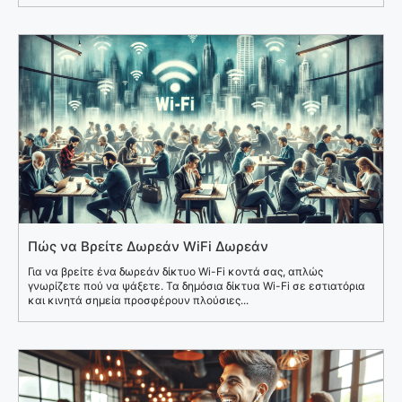
Πώς να Βρείτε Δωρεάν WiFi Δωρεάν
Για να βρείτε ένα δωρεάν δίκτυο Wi-Fi κοντά σας, απλώς
γνωρίζετε πού να ψάξετε. Τα δημόσια δίκτυα Wi-Fi σε εστιατόρια
και κινητά σημεία προσφέρουν πλούσιες...