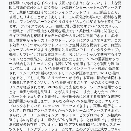
は移動中でも好きなイベントを視聴できるようになっています。主な要
因は技術の進歩とより広く普及した高速インターネットへのアクセスで
す。伝統的な放送は今ではオンラインプラットフォームと統合したり、
後退したりすることがよくあります。この変化は比類のない便利さを提
供し、ファンがスポーツとのやり取りをどのように変えるかを変えてい
ます。 デバイスでのサッカー観戦は賢い選択ですデバイスでのサッカ
ー観戦は、以下の理由から賢明な選択です：柔軟性：場所に関係なく、
ライブで試合を視聴するか自分の都合の良い時に視聴できます。多様
性：世界中から多くのリーグやトーナメントにアクセスできます。コス
ト効率：いくつかのプラットフォームは無料視聴を提供するか、典型的
なケーブルサービスよりも費用対効果が高いです。インタラクティブな
機能：リプレイ、詳細な統計データ、およびソーシャルで共有するオプ
ションなどの機能が、視聴体験を豊かにします。 VPNの重要性サッカ
ーの試合をストリーミングする際にVPNを使用することが賢明な理由に
ついて話しましょう。 VPNを使用するとインターネット接続が高速化
され、スムーズな中断のないストリームが保証されます。Wi-Fiが信頼
できるとしても、お気に入りのチームが得点する直前に接続が途切れる
と想像してみてください。 VPNを使用することで、そのような中断の
リスクが軽減されます。VPNを介して安全なネットワークを使用するこ
とは、重要な瞬間を見逃すことがありません。 また、あなたのプライ
バシーとセキュリティを維持し、著作権侵害に関連する潜在的な追跡や
法的問題から保護します。 さらなる利点VPNを使用すると、エリアで
ブロックされているコンテンツにアクセスできます。実際の場所をマス
クして、以前はアクセスできなかったストリームにアクセスできます。
さらに、ストリーム中にインターネットサービスプロバイダーが接続を
遅くするのを防ぎます。適切なVPNを選択することは重要です。優れた
選択肢が多数存在しています。 ESPNアプリ概要ESPNは主要なスポー
ツストリーミングプラットフォームです。このアプリは公式ウェブサイ