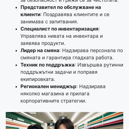
за безопасност и грижи се за чистотата.
Представител по обслужване на
клиенти
: Поздравява клиентите и се
занимава с запитвания.
Специалист по инвентаризация
:
Управлява нивата на инвентара и
заявява продукти.
Лидер на смяна
: Надзирава персонала по
смяната и гарантира гладката работа.
Техник по поддръжка
: Извършва рутинни
поддръжътни задачи и поправя
екипировката.
Регионален мениджър
: Надзирава
няколко магазина и прилага
корпоративните стратегии.