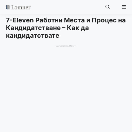
Skip
Me
to
content
7-Eleven Работни Места и Процес на
Кандидатстване – Как да
кандидатствате
ADVERTISEMENT